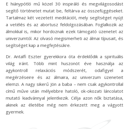
E hiánypótló mű közel 30 inspiráló és megvilágosodást
segítő történetet mutat be, feltárva az összefüggéseket.
Tartalmaz két vezetett meditációt, mely segítséget nyújt
a vetélés és az abortusz feldolgozásában. Foglalkozik az
álmokkal is, mikor hordoznak ezek támogató üzenetet az
univerzumtól. Az olvasó megismerheti az álmai típusait, és
segítséget kap a megfejtésükre.
Dr. Antalfi Eszter gyerekkora óta érdeklődik a spirituális
világ iránt. Több mint huszonöt éve használja az
agykontroll relaxációs módszerét, odafigyel a
megérzéseire és az álmaira, az univerzum üzeneteit
elemzi. A nagy sikerű Jön a baba – nem csak agykontrollal
című műve után mélyebbre hatoló, ok-okozati láncolatot
mutató kiadvánnyal jelentkezik. Célja azon nők biztatása,
akinek az életébe még nem érkezett meg a vágyott
gyermek.