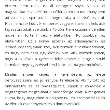
érintett sem tudja, mi áll emögött. Anyák vesztik el
magzataikat észszerű indok nélkül. Amikor a tudomány nem
ad választ, a spiritualitás megmutatja a lehetséges utat.
Hisz nemcsak hús-vér emberek vagyunk, hanem lelkek, akik
tapasztalatokat szerzünk a Földön. Nem csupán a véletlen
műve, mi történik velünk életünkben. Pontosabban az
életeinkben. Ez a könyv azoknak az édesanyáknak és
leendő édesanyáknak szól, akik hisznek a reinkarnációban,
és hogy nem csak egy életünk van. Akik hisznek abban,
hogy a szülőket a gyermek lelke választja, hogy a szülő
karmikus megegyezéssel kerül kapcsolatba gyermekével.
Minden ember képes a teremtésre, az élete
befolyásolására és jó irányba terelésére. Aki nyitott az
önismeretre és az önvizsgálatra, ennek a könyvnek a
segítségével megtalálhatja meddősége okát. A megoldás
kulcsa, hogy magunkon is dolgozzunk, és szembe nézzünk
az életünk eseményeivel és a döntéseinkkel.