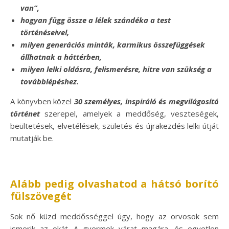
van”,
hogyan függ össze a lélek szándéka a test
történéseivel,
milyen generációs minták, karmikus összefüggések
állhatnak a háttérben,
milyen lelki oldásra, felismerésre, hitre van szükség a
továbblépéshez.
A könyvben közel
30 személyes, inspiráló és megvilágosító
történet
szerepel, amelyek a meddőség, veszteségek,
beültetések, elvetélések, születés és újrakezdés lelki útját
mutatják be.
Alább pedig olvashatod a hátsó borító
fülszövegét
Sok nő küzd meddősséggel úgy, hogy az orvosok sem
ismerik az okát. A gyermek várat magára, és egyetlen