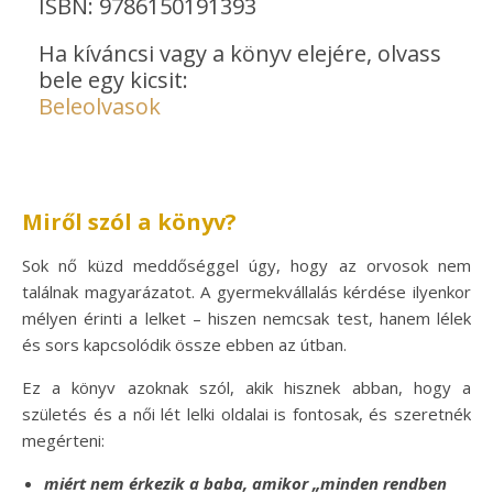
ISBN: 9786150191393
Ha kíváncsi vagy a könyv elejére, olvass
bele egy kicsit:
Beleolvasok
Miről szól a könyv?
Sok nő küzd meddőséggel úgy, hogy az orvosok nem
találnak magyarázatot. A gyermekvállalás kérdése ilyenkor
mélyen érinti a lelket – hiszen nemcsak test, hanem lélek
és sors kapcsolódik össze ebben az útban.
Ez a könyv azoknak szól, akik hisznek abban, hogy a
születés és a női lét lelki oldalai is fontosak, és szeretnék
megérteni:
miért nem érkezik a baba, amikor „minden rendben