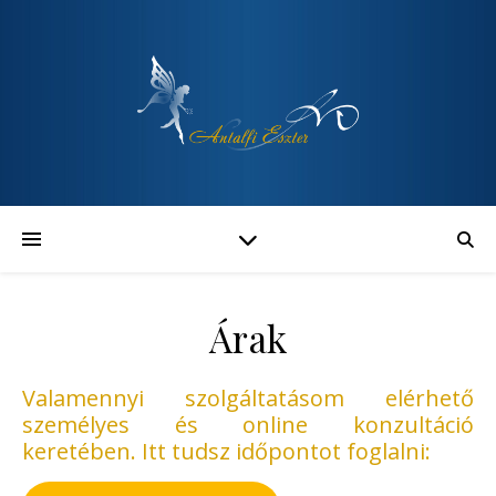
Árak
Valamennyi szolgáltatásom elérhető
személyes és online konzultáció
keretében. Itt tudsz időpontot foglalni: